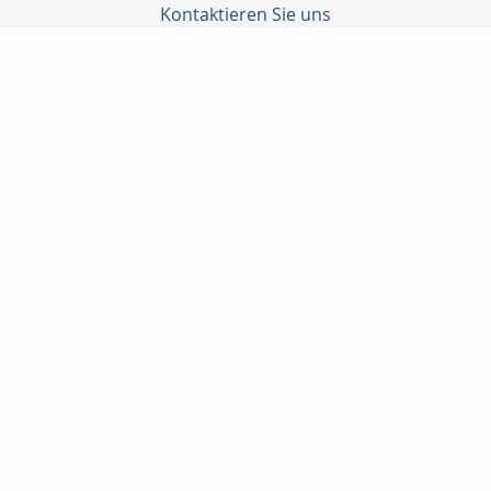
Kontaktieren Sie uns
Becker, Dehn, Güttler GmbH
Jörg Weckert
Prenzlauer Allee 186
10405 Berlin
030 9275832
+491772749204
bedeg@t-online.de
Nachricht schreiben
Startseite
Kontakt
Privat
Onlinerechner