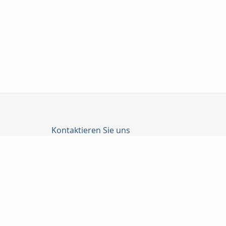
Kontaktieren Sie uns
Becker, Dehn, Güttler GmbH
Jörg Weckert
Prenzlauer Allee 186
10405 Berlin
030 9275832
+491772749204
bedeg@t-online.de