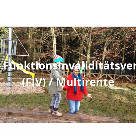
Funktionsinvaliditätsve
(FIV) / Multirente