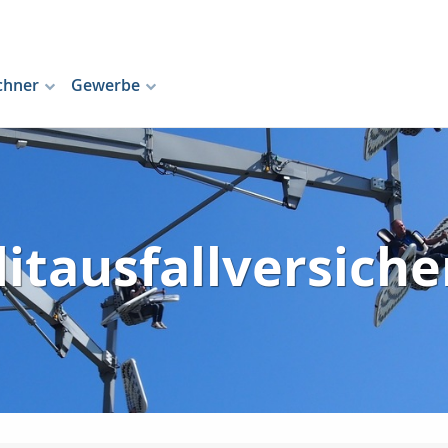
chner
Gewerbe
itausfallversich