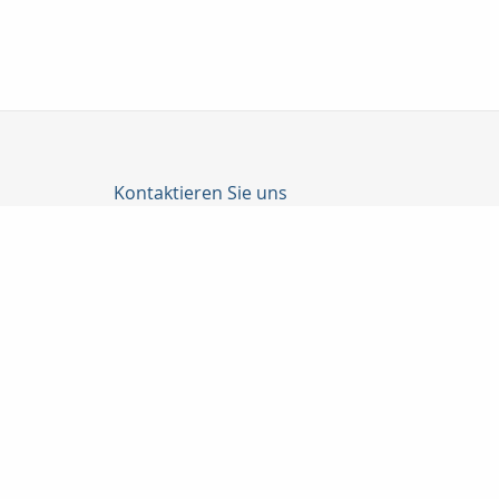
Kontaktieren Sie uns
Becker, Dehn, Güttler GmbH
Jörg Weckert
Prenzlauer Allee 186
10405 Berlin
030 9275832
+491772749204
bedeg@t-online.de
Nachricht schreiben