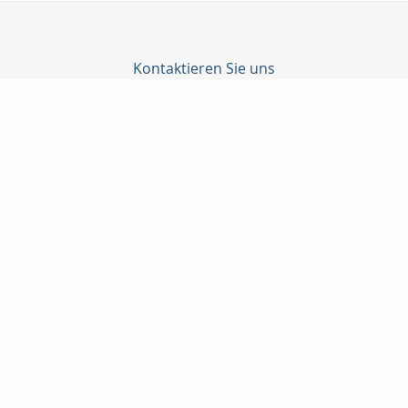
Kontaktieren Sie uns
Becker, Dehn, Güttler GmbH
Jörg Weckert
Prenzlauer Allee 186
10405 Berlin
030 9275832
+491772749204
bedeg@t-online.de
Nachricht schreiben
Startseite
Kontakt