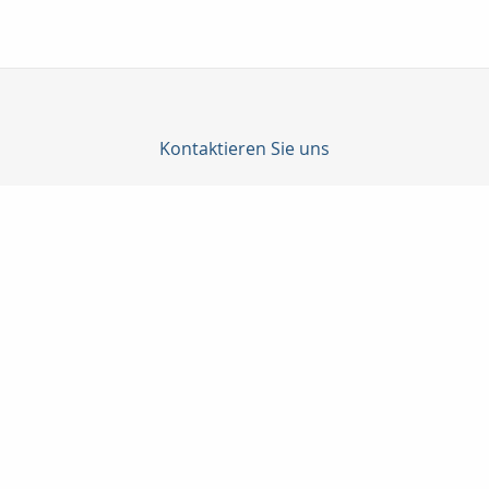
Kontaktieren Sie uns
Becker, Dehn, Güttler GmbH
Jörg Weckert
Prenzlauer Allee 186
10405 Berlin
030 9275832
+491772749204
bedeg@t-online.de
Nachricht schreiben