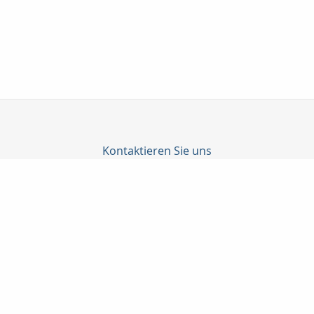
Kontaktieren Sie uns
Becker, Dehn, Güttler GmbH
Jörg Weckert
Prenzlauer Allee 186
10405 Berlin
030 9275832
+491772749204
bedeg@t-online.de
Nachricht schreiben