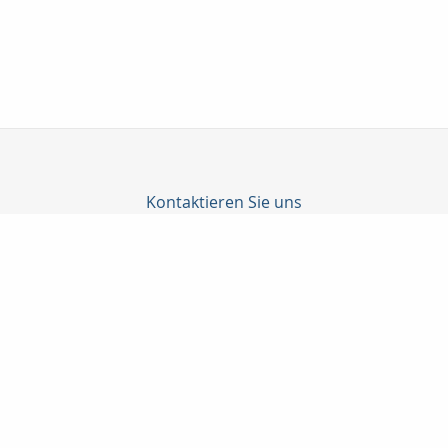
Kontaktieren Sie uns
Becker, Dehn, Güttler GmbH
Jörg Weckert
Prenzlauer Allee 186
10405 Berlin
030 9275832
+491772749204
bedeg@t-online.de
Nachricht schreiben