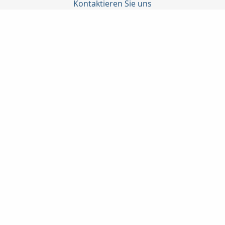
Kontaktieren Sie uns
Becker, Dehn, Güttler GmbH
Jörg Weckert
Prenzlauer Allee 186
10405 Berlin
030 9275832
+491772749204
bedeg@t-online.de
Nachricht schreiben
Startseite
Kontakt
Privat
Onlinerechner